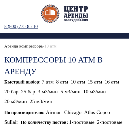
8 (800) 775-85-10
Аренда компрессора
-10 атм
КОМПРЕССОРЫ 10 АТМ В
АРЕНДУ
7 атм
8 атм
10 атм
15 атм
16 атм
Быстрый выбор:
20 бар
25 бар
3 м3/мин
5 м3/мин
10 м3/мин
20 м3/мин
25 м3/мин
Airman
Chicago
Atlas Copco
По производителю:
Sullair
1-постовые
2-постовые
По количеству постов: