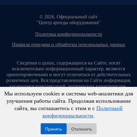
© 2026. Официальный сайт
"Центр аренды оборудования"
политика конфиденциальности
правила передачи и обработки персональных данных
Сведения о ценах, содержащиеся на Сайте, носят
исключительно информационный характер, являются
ориентировочными и могут отличаться от действительных
розничных цен. Вся представленная на Сайте информация,
касающаяся комплектаций, технических характеристик,
цветовых сочетаний, стоимости услуг, сервисного
Мы используем cookies и системы web-аналитики для
обслуживания, дополнительного оборудования, условий
улучшения работы сайта. Продолжая использование
аренды оборудования и т. п., ни при каких условиях не
сайта, вы соглашаетесь с этим и с
Политикой
является публичной офертой, определяемой положениями
конфиденциальности
.
ст. 437 Гражданского кодекса Российской Федерации.
Копирование материалов с сайта без разрешения запрещено!
Принять
Отклонить