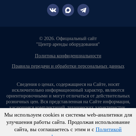
© 2026. Официальный сайт
"Центр аренды оборудования"
политика конфиденциальности
правила передачи и обработки персональных данных
Сведения о ценах, содержащиеся на Сайте, носят
исключительно информационный характер, являются
ориентировочными и могут отличаться от действительных
розничных цен. Вся представленная на Сайте информация,
касающаяся комплектаций, технических характеристик,
цветовых сочетаний, стоимости услуг, сервисного
Мы используем cookies и системы web-аналитики для
обслуживания, дополнительного оборудования, условий
улучшения работы сайта. Продолжая использование
аренды оборудования и т. п., ни при каких условиях не
сайта, вы соглашаетесь с этим и с
Политикой
является публичной офертой, определяемой положениями