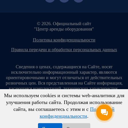
© 2026. Официальный сайт
"Центр аренды оборудования"
политика конфиденциальности
правила передачи и обработки персональных данных
Сведения о ценах, содержащиеся на Сайте, носят
исключительно информационный характер, являются
ориентировочными и могут отличаться от действительных
розничных цен. Вся представленная на Сайте информация,
касающаяся комплектаций, технических характеристик,
цветовых сочетаний, стоимости услуг, сервисного
Мы используем cookies и системы web-аналитики для
обслуживания, дополнительного оборудования, условий
улучшения работы сайта. Продолжая использование
аренды оборудования и т. п., ни при каких условиях не
сайта, вы соглашаетесь с этим и с
Политикой
является публичной офертой, определяемой положениями
ст. 437 Гражданского кодекса Российской Федерации.
конфиденциальности
.
Копирование материалов с сайта без разрешения запрещено!