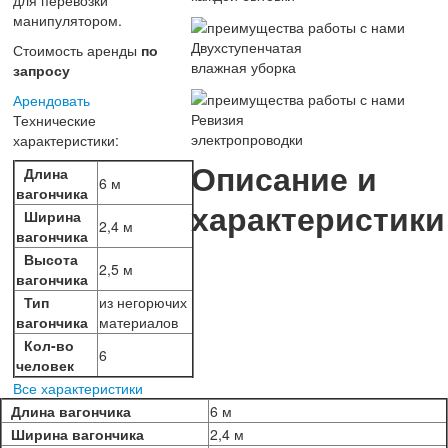
для перевозки
манипулятором.
Двухступенчатая
Стоимость аренды
по
влажная уборка
запросу
Арендовать
Ревизия
Технические
электропроводки
характеристики:
Описание и
Длина
6 м
вагончика
характеристики
Ширина
2,4 м
вагончика
Высота
2,5 м
вагончика
Тип
из негорючих
вагончика
материалов
Кол-во
6
человек
Все характеристики
Длина вагончика
6 м
Ширина вагончика
2,4 м